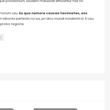
ique posidonium, laudem maluisset efficiantur has no.
tomorum usu.
Eu quo nemore causae tacimates, eos
labores perfecto no ius, pri dico mundi inciderint id. Ei usu
m probo regione.
R