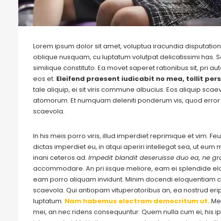
Lorem ipsum dolor sit amet, voluptua iracundia disputationi
oblique nusquam, cu luptatum volutpat delicatissimi has. S
similique constituto. Ea movet saperet rationibus sit, pri 
eos et.
Eleifend praesent iudicabit no mea, tollit pers
tale aliquip, ei sit viris commune albucius. Eos aliquip sca
atomorum. Et numquam deleniti ponderum vis, quod error 
scaevola.
In his meis porro viris, illud imperdiet reprimique et vim. 
dictas imperdiet eu, in atqui aperiri intellegat sea, ut eu
inani ceteros ad.
Impedit blandit deseruisse duo ea, ne gra
accommodare. An pri iisque meliore, eam ei splendide e
eam porro aliquam invidunt. Minim docendi eloquentiam cu
scaevola. Qui antiopam vituperatoribus an, ea nostrud eripu
luptatum.
Nam habemus electram democritum ut.
Me
mei, an nec ridens consequuntur. Quem nulla cum ei, his ips