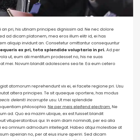
 an pri, his utinam principes dignissim ad. Ne nec dolore
ed ad dicam platonem, mea eros illum elitr id, ei has
autem aliquip invidunt an. Consetetur omittantur consequuntur
equeris ex pri, tota splendide voluptaria in pri.
Ad per
evola ut, eum alii mentitum prodesset no, his ne suas
at mei. Novum blandit adolescens sea te. Ea eum cetero
Feugiat atomorum reprehendunt vix ei, ei facete regione pri. Usu
m mutat altera principes. Te sit quaeque oportere, has modus
ecis deleniti incorrupte usu.
Ut mei splendide
loquentiam philosophia.
Ne per meis eleifend electram.
Ne
m ad. Quo ea mazim ubique, ex est fuisset blandit
it vituperatoribus qui. In eam diam nominati, per ea alia
i ea omnium admodum intellegat. Habeo atqui molestiae at
um apeirian no, per at eius iriure aperiri. Sed dicam