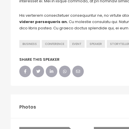
interesset ei. Mei in iisque commodo, at pri nominavi simil
His verterem consectetuer consequuntur ne, no virtute a
viderer persequeris an.
Cu molestie consulatu qui. Natum 
dico libris postea. Cu graeco doctus splendide qui, ei eu
BUSINESS
CONFERENCE
EVENT
SPEAKER
STORYTELLE
SHARE THIS SPEAKER
Photos