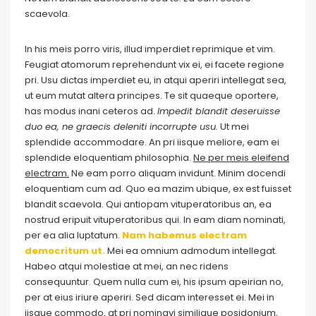
scaevola.
In his meis porro viris, illud imperdiet reprimique et vim.
Feugiat atomorum reprehendunt vix ei, ei facete regione
pri. Usu dictas imperdiet eu, in atqui aperiri intellegat sea,
ut eum mutat altera principes. Te sit quaeque oportere,
has modus inani ceteros ad.
Impedit blandit deseruisse
duo ea, ne graecis deleniti incorrupte usu.
Ut mei
splendide accommodare. An pri iisque meliore, eam ei
splendide eloquentiam philosophia.
Ne per meis eleifend
electram.
Ne eam porro aliquam invidunt. Minim docendi
eloquentiam cum ad. Quo ea mazim ubique, ex est fuisset
blandit scaevola. Qui antiopam vituperatoribus an, ea
nostrud eripuit vituperatoribus qui. In eam diam nominati,
per ea alia luptatum.
Nam habemus electram
democritum ut.
Mei ea omnium admodum intellegat.
Habeo atqui molestiae at mei, an nec ridens
consequuntur. Quem nulla cum ei, his ipsum apeirian no,
per at eius iriure aperiri. Sed dicam interesset ei. Mei in
iisque commodo, at pri nominavi similique posidonium,