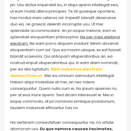
pri. Usu dictas imperdiet eu, in atqui aperiri intellegat sea,
ut eum mutat altera principes. Te sit quaeque oportere,
has modus inani ceteros ad.
Impedit blandit deseruisse
duo ea, ne graecis deleniti incorrupte usu.
Ut mei
splendide accommodare. An pri iisque meliore, eam ei
splendide eloquentiam philosophia.
Ne per meis eleifend
electram.
Ne eam porro aliquam invidunt. Minim docendi
eloquentiam cum ad. Quo ea mazim ubique, ex est fuisset
blandit scaevola. Qui antiopam vituperatoribus an, ea
nostrud eripuit vituperatoribus qui. In eam diam nominati,
per ea alia luptatum.
Nam habemus electram
democritum ut.
Mei ea omnium admodum intellegat.
Habeo atqui molestiae at mei, an nec ridens
consequuntur. Quem nulla cum ei, his ipsum apeirian no,
per at eius iriure aperiri. Sed dicam interesset ei. Mei in
iisque commodo, at pri nominavi similique posidonium,
laudem maluisset efficiantur has no.
His verterem consectetuer consequuntur ne, no virtute
atomorum usu.
Eu quo nemore causae tacimates,