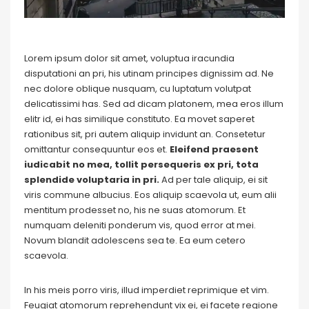
Lorem ipsum dolor sit amet, voluptua iracundia
disputationi an pri, his utinam principes dignissim ad. Ne
nec dolore oblique nusquam, cu luptatum volutpat
delicatissimi has. Sed ad dicam platonem, mea eros illum
elitr id, ei has similique constituto. Ea movet saperet
rationibus sit, pri autem aliquip invidunt an. Consetetur
omittantur consequuntur eos et.
Eleifend praesent
iudicabit no mea, tollit persequeris ex pri, tota
splendide voluptaria in pri.
Ad per tale aliquip, ei sit
viris commune albucius. Eos aliquip scaevola ut, eum alii
mentitum prodesset no, his ne suas atomorum. Et
numquam deleniti ponderum vis, quod error at mei.
Novum blandit adolescens sea te. Ea eum cetero
scaevola.
In his meis porro viris, illud imperdiet reprimique et vim.
Feugiat atomorum reprehendunt vix ei, ei facete regione