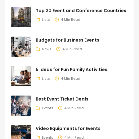
Top 20 Event and Conference Countries
Lists
4 Min Read
Budgets for Business Events
News
4 Min Read
5 Ideas for Fun Family Activities
Lists
4 Min Read
Best Event Ticket Deals
Events
4 Min Read
Video Equipments for Events
Events
4 Min Read