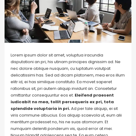
Lorem ipsum dolor sit amet, voluptua iracundia
disputationi an pri, his utinam principes dignissim ad. Ne
nec dolore oblique nusquam, cu luptatum volutpat
delicatissimi has. Sed ad dicam platonem, mea eros illum
elitr id, ei has similique constituto. Ea movet saperet
rationibus sit, pri autem aliquip invidunt an. Consetetur
omittantur consequuntur eos et.
Eleifend praesent
iudicabit no mea, tollit persequeris ex pri, tota
splendide voluptaria in pri.
Ad per tale aliquip, ei sit
viris commune albucius. Eos aliquip scaevola ut, eum alii
mentitum prodesset no, his ne suas atomorum. Et
numquam deleniti ponderum vis, quod error at mei.
Novum blandit adolescens sea te. Ea eum cetero